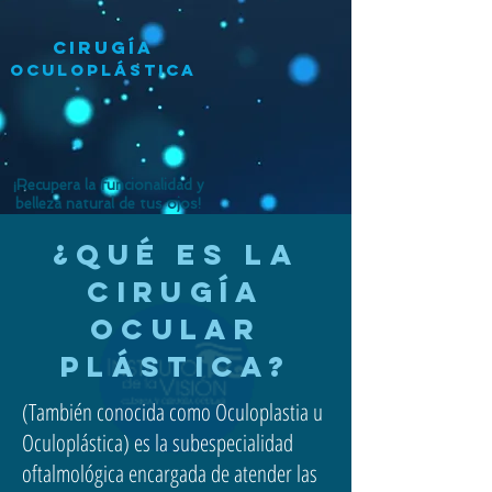
CIRUGÍA
OCULOPLÁSTICA
¡Recupera la funcionalidad y
belleza natural de tus ojos!
¿QUÉ ES LA
CIRUGÍA
OCULAR
PLÁSTICA?
(También conocida como Oculoplastia u
Oculoplástica) es la subespecialidad
oftalmológica encargada de atender las