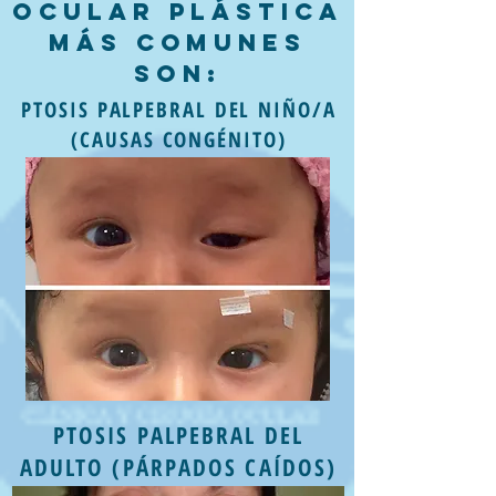
Ocular Plástica
más comunes
son:
PTOSIS PALPEBRAL DEL NIÑO/A
(CAUSAS CONGÉNITO)
PTOSIS PALPEBRAL DEL
ADULTO (PÁRPADOS CAÍDOS)