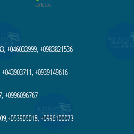
3, +046033999, +0983821536
 +043903711, +0939149616
7, +0996096767
09,+053905018, +0996100073