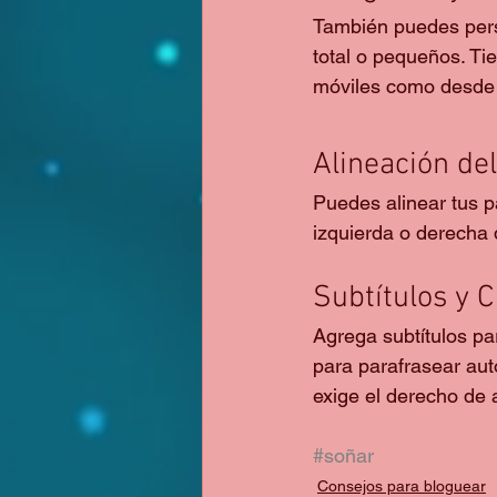
También puedes perso
total o pequeños. Ti
móviles como desde 
Alineación de
Puedes alinear tus pá
izquierda o derecha
Subtítulos y C
Agrega subtítulos pa
para parafrasear aut
exige el derecho de a
#soñar
Consejos para bloguear