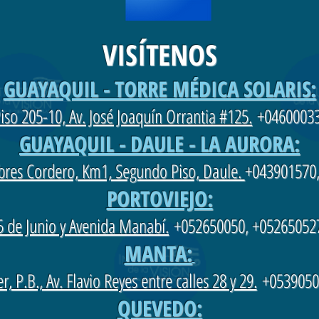
VISÍTENOS
GUAYAQUIL - TORRE MÉDICA SOLARIS:
iso 205-10, Av. José Joaquín Orrantia #125.
+04600033
GUAYAQUIL - DAULE - LA AURORA:
ebres Cordero, Km1, Segundo Piso, Daule.
+043901570,
PORTOVIEJO:
5 de Junio y Avenida Manabí.
+052650050, +05265052
MANTA:
, P.B., Av. Flavio Reyes entre calles 28 y 29.
+0539050
QUEVEDO: