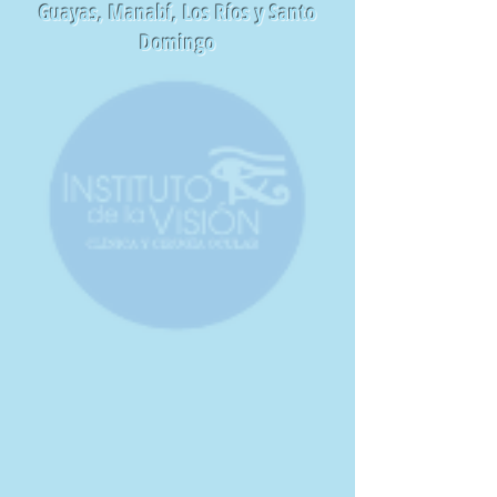
Guayas, Manabí, Los Ríos y Santo
Domingo