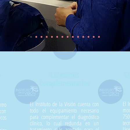
Ci
o
Exámenes
Complementarios
El 
El Instituto de la Visión cuenta con
ntro
mod
todo el equipamiento necesario
 con
750
para complementar el diagnóstico
cos
tec
clínico, lo cual redunda en un
lás
tratamiento más acertado para el