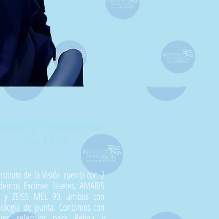
rugías y Tratamientos
con Láser
Instituto de la Visión cuenta con 2
ernos Excimer láseres, AMARIS
 y ZEISS MEL 90, ambos con
nología de punta. Contamos con
eres selectivos para Retina y