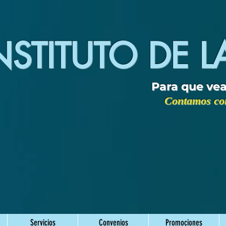
NSTITUTO DE L
Para que vea
Contamos con
Servicios
Convenios
Promociones