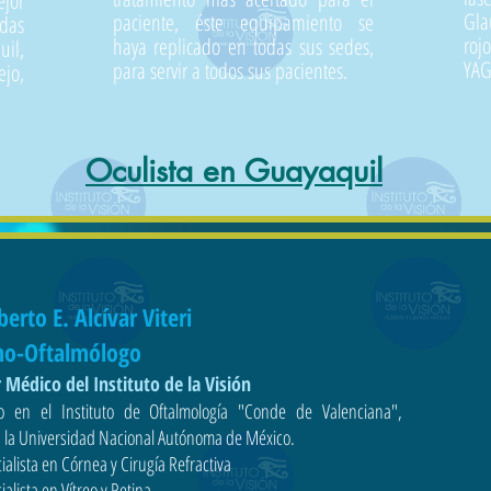
or
Gla
paciente, éste equipamiento se
odas
roj
haya replicado en todas sus sedes,
il,
YAG
para servir a todos sus pacientes.
ejo,
Oculista en Guayaquil
berto E. Alcívar Viteri
ano-Oftalmólogo
 Médico del Instituto de la Visión
 en el Instituto de Oftalmología "Conde de Valenciana",
a la Universidad Nacional Autónoma de México.
alista en Córnea y Cirugía Refractiva
alista en Vítreo y Retina