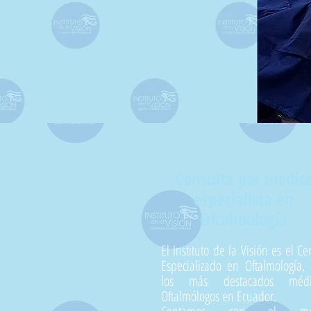
Consulta por médic
especialista en
Oftalmología
El Instituto de la Visión es el Ce
Especializado en Oftalmología,
los más destacados médi
Oftalmólogos en Ecuador.