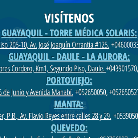
VISÍTENOS
GUAYAQUIL - TORRE MÉDICA SOLARIS:
iso 205-10, Av. José Joaquín Orrantia #125.
+04600033
GUAYAQUIL - DAULE - LA AURORA:
ebres Cordero, Km1, Segundo Piso, Daule.
+043901570,
PORTOVIEJO:
5 de Junio y Avenida Manabí.
+052650050, +05265052
MANTA:
, P.B., Av. Flavio Reyes entre calles 28 y 29.
+0539050
QUEVEDO: