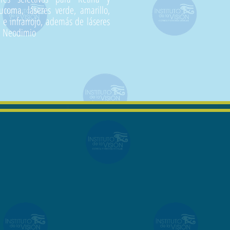
ucoma, láseres verde, amarillo,
o e infrarrojo, además de láseres
 Neodimio