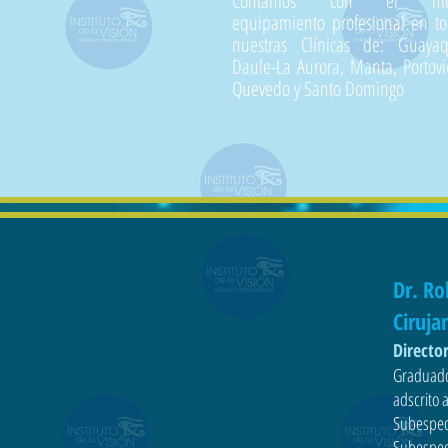
Contamos con el mej
equipamiento profesional en t
nuestras Clínicas de: Guayaqu
Daule-La Aurora, Manta, Portovi
Quevedo y Santo Domingo
Dr. Ro
Ciruj
Director
Graduado
adscrito 
Subespeci
Subespeci