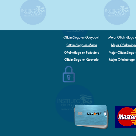
Oftalmólogo en Guayaquil
Mejor Oftalmólogo 
Oftalmólogo en Manta
Mejor Oftalmólog
Oftalmólogo en Portoviejo
Mejor Oftalmólogo e
Oftalmólogo en Quevedo
Mejor Oftalmólogo
Oftalmólogo en Santo Domingo
Mejor Oftalmólogo en 