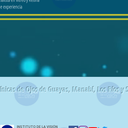
e experiencia
línicas de Ojos de Guayas, Manabí, Los Ríos y