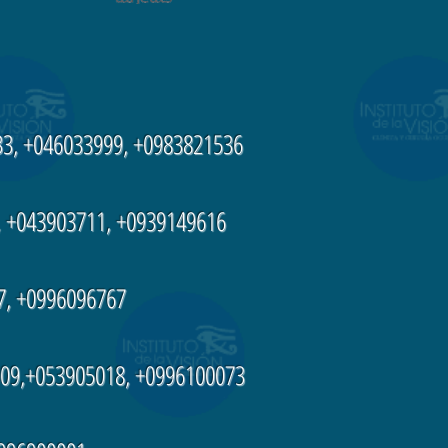
3, +046033999, +0983821536
 +043903711, +0939149616
7, +0996096767
09,+053905018, +0996100073